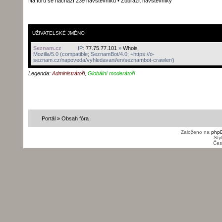
Na fóru se nachází 239 návštěvníků •
Zobrazit návštěvníky
UŽIVATELSKÉ JMÉNO
Seznam.cz
IP:
77.75.77.101
»
Whois
Mozilla/5.0 (compatible; SeznamBot/4.0; +https://o-
seznam.cz/napoveda/vyhledavani/en/seznambot-crawler/)
Legenda:
Administrátoři
,
Globální moderátoři
Portál
»
Obsah fóra
Založeno na
php
Sty
Čes