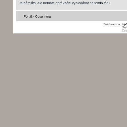
Je nám líto, ale nemáte oprávnění vyhledávat na tomto fóru.
Portál
»
Obsah fóra
Založeno na
php
Sty
Čes