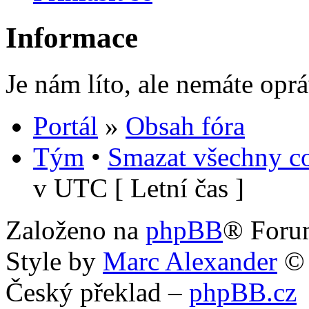
Informace
Je nám líto, ale nemáte opr
Portál
»
Obsah fóra
Tým
•
Smazat všechny co
v UTC [ Letní čas ]
Založeno na
phpBB
® Foru
Style by
Marc Alexander
©
Český překlad –
phpBB.cz