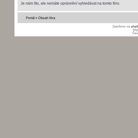
Je nám líto, ale nemáte oprávnění vyhledávat na tomto fóru.
Portál
»
Obsah fóra
Založeno na
php
Sty
Čes