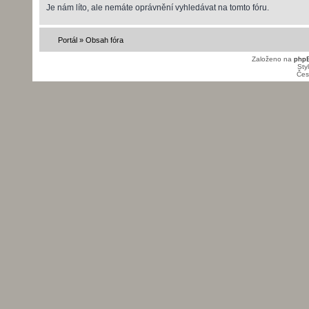
Je nám líto, ale nemáte oprávnění vyhledávat na tomto fóru.
Portál
»
Obsah fóra
Založeno na
php
Sty
Čes