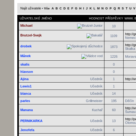
Najít uživatele
•
Vše
A
B
C
D
E
F
G
H
I
J
K
L
M
N
O
P
Q
R
S
T
U
V
UŽIVATELSKÉ JMÉNO
HODNOST
PŘÍSPĚVKY
WWW
,
Michael
10
http://
Brutzel-Svejk
1109
Nemec
http://
drobek
1873
Skalka
Mánek
1226
Moravs
skalis
0
hlavson
0
Ajina
Učedník
1
http://
Lewis1
Učedník
1
blanca
Učedník
14
parles
Grillmeister
195
Děčín
http:/
Manana
Kuchař
60
Šumav
http://
PERNIKARKA
Učedník
13
Olomo
Jenofefa
Učedník
6