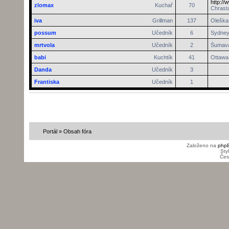
http://
zlomax
Kuchař
70
Chrasta
iva
Grillman
137
Oleška 
possum
Učedník
6
Sydne
mrtvola
Učedník
2
Šumav
babi
Kuchtík
41
Ottawa
Danda
Učedník
3
Frantiska
Učedník
1
Portál
»
Obsah fóra
Založeno na
php
Sty
Čes