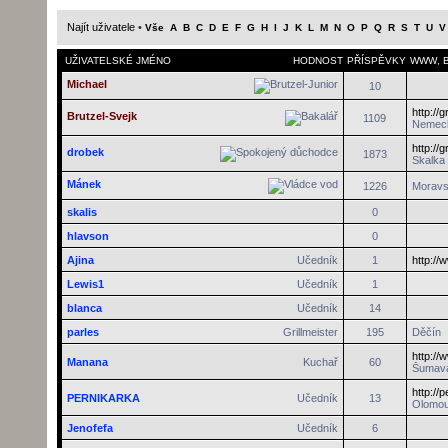
Najít uživatele
•
Vše
A
B
C
D
E
F
G
H
I
J
K
L
M
N
O
P
Q
R
S
T
U
V
UŽIVATELSKÉ JMÉNO
HODNOST
PŘÍSPĚVKY
WWW
,
Michael
10
http://
Brutzel-Svejk
1109
Nemec
http://
drobek
1873
Skalka
Mánek
1226
Moravs
skalis
0
hlavson
0
Ajina
Učedník
1
http://
Lewis1
Učedník
1
blanca
Učedník
14
parles
Grillmeister
195
Děčín
http:/
Manana
Kuchař
60
Šumav
http://
PERNIKARKA
Učedník
13
Olomo
Jenofefa
Učedník
6