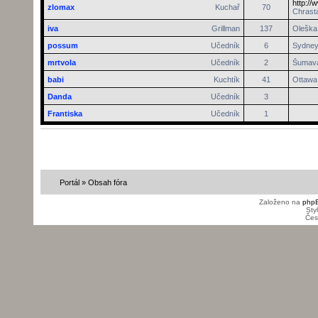
http://
zlomax
Kuchař
70
Chrasta
iva
Grillman
137
Oleška 
possum
Učedník
6
Sydne
mrtvola
Učedník
2
Šumav
babi
Kuchtík
41
Ottawa
Danda
Učedník
3
Frantiska
Učedník
1
Portál
»
Obsah fóra
Založeno na
php
Sty
Čes