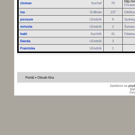
http://
zlomax
Kuchař
70
Chrasta
iva
Grillman
137
Oleška 
possum
Učedník
6
Sydne
mrtvola
Učedník
2
Šumav
babi
Kuchtík
41
Ottawa
Danda
Učedník
3
Frantiska
Učedník
1
Portál
»
Obsah fóra
Založeno na
php
Sty
Čes