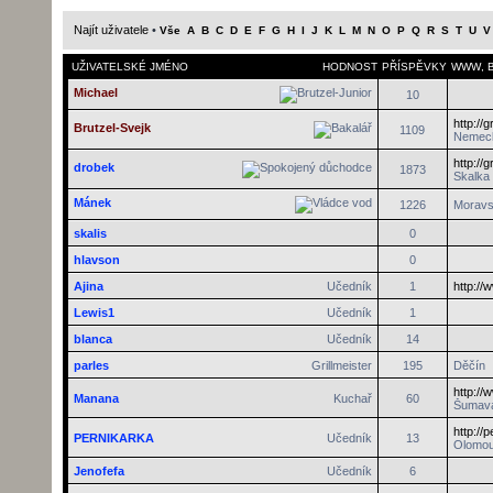
Najít uživatele
•
Vše
A
B
C
D
E
F
G
H
I
J
K
L
M
N
O
P
Q
R
S
T
U
V
UŽIVATELSKÉ JMÉNO
HODNOST
PŘÍSPĚVKY
WWW
,
Michael
10
http://
Brutzel-Svejk
1109
Nemec
http://
drobek
1873
Skalka
Mánek
1226
Moravs
skalis
0
hlavson
0
Ajina
Učedník
1
http://
Lewis1
Učedník
1
blanca
Učedník
14
parles
Grillmeister
195
Děčín
http:/
Manana
Kuchař
60
Šumav
http://
PERNIKARKA
Učedník
13
Olomo
Jenofefa
Učedník
6