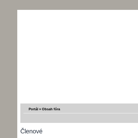
Portál
»
Obsah fóra
Členové