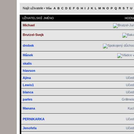
Najít uživatele
•
Vše
A
B
C
D
E
F
G
H
I
J
K
L
M
N
O
P
Q
R
S
T
U
UŽIVATELSKÉ JMÉNO
HODN
Michael
Brutzel-Svejk
drobek
Mánek
skalis
hlavson
Ajina
Učed
Lewis1
Učed
blanca
Učed
parles
Grillmeis
Manana
Kuc
PERNIKARKA
Učed
Jenofefa
Učed