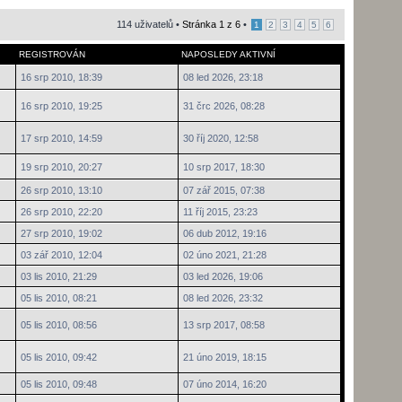
114 uživatelů •
Stránka
1
z
6
•
1
2
3
4
5
6
REGISTROVÁN
NAPOSLEDY AKTIVNÍ
16 srp 2010, 18:39
08 led 2026, 23:18
16 srp 2010, 19:25
31 črc 2026, 08:28
17 srp 2010, 14:59
30 říj 2020, 12:58
19 srp 2010, 20:27
10 srp 2017, 18:30
26 srp 2010, 13:10
07 zář 2015, 07:38
26 srp 2010, 22:20
11 říj 2015, 23:23
27 srp 2010, 19:02
06 dub 2012, 19:16
03 zář 2010, 12:04
02 úno 2021, 21:28
03 lis 2010, 21:29
03 led 2026, 19:06
05 lis 2010, 08:21
08 led 2026, 23:32
05 lis 2010, 08:56
13 srp 2017, 08:58
05 lis 2010, 09:42
21 úno 2019, 18:15
05 lis 2010, 09:48
07 úno 2014, 16:20