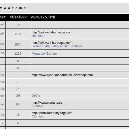
V
W
X
Y
Z
Další
OST
PŘÍSPĚVKY
WWW
,
BYDLIŠTĚ
10
http://grilovani-barbecue.com
1109
Nemecko
http://grilovani-barbecue.com
1873
Skalka 1946; 56002 Česká Třebová
1226
Moravský Beroun
0
0
ník
1
http://www.ajina-kucharka.wz.cz/recept.htm
ník
1
ník
14
ter
195
Děčín
http://www.manana.cz
hař
60
Šumava
http://pernikarka.mypage.cz/
ník
13
Olomouc
ník
6