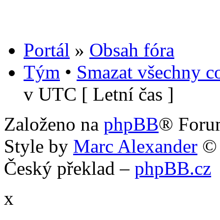
Portál
»
Obsah fóra
Tým
•
Smazat všechny co
v UTC [ Letní čas ]
Založeno na
phpBB
® Foru
Style by
Marc Alexander
©
Český překlad –
phpBB.cz
x