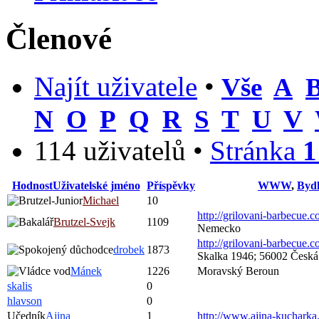
Členové
Najít uživatele
•
Vše
A
N
O
P
Q
R
S
T
U
V
114 uživatelů •
Stránka
1
Hodnost
Uživatelské jméno
Příspěvky
WWW
,
Bydl
Michael
10
http://grilovani-barbecue.
Brutzel-Svejk
1109
Nemecko
http://grilovani-barbecue.
drobek
1873
Skalka 1946; 56002 Česká
Mánek
1226
Moravský Beroun
skalis
0
hlavson
0
Učedník
Ajina
1
http://www.ajina-kucharka