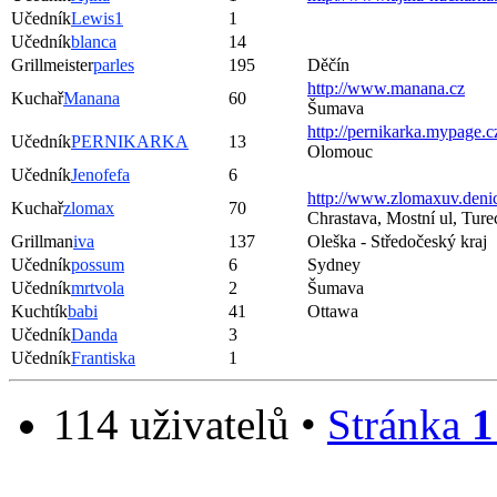
Učedník
Lewis1
1
Učedník
blanca
14
Grillmeister
parles
195
Děčín
http://www.manana.cz
Kuchař
Manana
60
Šumava
http://pernikarka.mypage.c
Učedník
PERNIKARKA
13
Olomouc
Učedník
Jenofefa
6
http://www.zlomaxuv.denic
Kuchař
zlomax
70
Chrastava, Mostní ul, Tur
Grillman
iva
137
Oleška - Středočeský kraj
Učedník
possum
6
Sydney
Učedník
mrtvola
2
Šumava
Kuchtík
babi
41
Ottawa
Učedník
Danda
3
Učedník
Frantiska
1
114 uživatelů •
Stránka
1