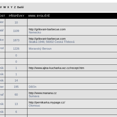
V
W
X
Y
Z
Další
OST
PŘÍSPĚVKY
WWW
,
BYDLIŠTĚ
10
http://grilovani-barbecue.com
1109
Nemecko
http://grilovani-barbecue.com
1873
Skalka 1946; 56002 Česká Třebová
1226
Moravský Beroun
0
0
ník
1
http://www.ajina-kucharka.wz.cz/recept.htm
ník
1
ník
14
ter
195
Děčín
http://www.manana.cz
hař
60
Šumava
http://pernikarka.mypage.cz/
ník
13
Olomouc
ník
6