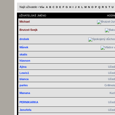
Najít uživatele
•
Vše
A
B
C
D
E
F
G
H
I
J
K
L
M
N
O
P
Q
R
S
T
U
UŽIVATELSKÉ JMÉNO
HODN
Michael
Brutzel-Svejk
drobek
Mánek
skalis
hlavson
Ajina
Učed
Lewis1
Učed
blanca
Učed
parles
Grillmeis
Manana
Kuc
PERNIKARKA
Učed
Jenofefa
Učed