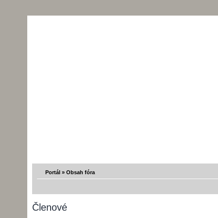
Portál
»
Obsah fóra
Členové