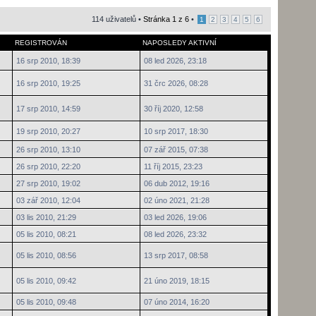
114 uživatelů •
Stránka
1
z
6
•
1
2
3
4
5
6
REGISTROVÁN
NAPOSLEDY AKTIVNÍ
16 srp 2010, 18:39
08 led 2026, 23:18
16 srp 2010, 19:25
31 črc 2026, 08:28
17 srp 2010, 14:59
30 říj 2020, 12:58
19 srp 2010, 20:27
10 srp 2017, 18:30
26 srp 2010, 13:10
07 zář 2015, 07:38
26 srp 2010, 22:20
11 říj 2015, 23:23
27 srp 2010, 19:02
06 dub 2012, 19:16
03 zář 2010, 12:04
02 úno 2021, 21:28
03 lis 2010, 21:29
03 led 2026, 19:06
05 lis 2010, 08:21
08 led 2026, 23:32
05 lis 2010, 08:56
13 srp 2017, 08:58
05 lis 2010, 09:42
21 úno 2019, 18:15
05 lis 2010, 09:48
07 úno 2014, 16:20