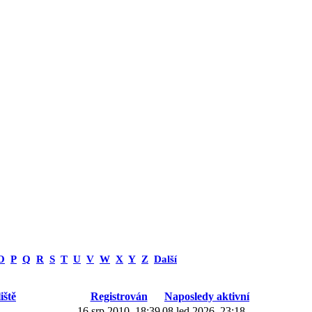
O
P
Q
R
S
T
U
V
W
X
Y
Z
Další
iště
Registrován
Naposledy aktivní
16 srp 2010, 18:39
08 led 2026, 23:18