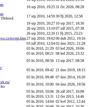
com
16 srp 2010, 19:25
31 črc 2026, 08:28
com
17 srp 2010, 14:59
30 říj 2020, 12:58
 Třebová
19 srp 2010, 20:27
10 srp 2017, 18:30
26 srp 2010, 13:10
07 zář 2015, 07:38
26 srp 2010, 22:20
11 říj 2015, 23:23
.wz.cz/recept.htm
27 srp 2010, 19:02
06 dub 2012, 19:16
03 zář 2010, 12:04
02 úno 2021, 21:28
03 lis 2010, 21:29
03 led 2026, 19:06
05 lis 2010, 08:21
08 led 2026, 23:32
05 lis 2010, 08:56
13 srp 2017, 08:58
z/
05 lis 2010, 09:42
21 úno 2019, 18:15
05 lis 2010, 09:48
07 úno 2014, 16:20
ek.eu/
05 lis 2010, 10:00
04 úno 2026, 19:56
ecko
05 lis 2010, 10:06
26 zář 2017, 16:08
05 lis 2010, 13:31
12 čer 2013, 14:46
05 lis 2010, 14:04
02 kvě 2012, 12:44
05 lis 2010, 16:06
26 srp 2012, 23:30