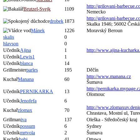
http://grilovani-barbecue.
Brutzel-Svejk
1109
Nemecko
http://grilovani-barbecue.
drobek
1873
Skalka 1946; 56002 Česká
Mánek
1226
Moravský Beroun
skalis
0
hlavson
0
Učedník
Ajina
1
http://www.ajina-kucharka
Učedník
Lewis1
1
Učedník
blanca
14
Grillmeister
parles
195
Děčín
http://www.manana.cz
Kuchař
Manana
60
Šumava
http://pernikarka.mypage.c
Učedník
PERNIKARKA
13
Olomouc
Učedník
Jenofefa
6
http://www.zlomaxuv.denic
Kuchař
zlomax
70
Chrastava, Mostní ul, Tur
Grillman
iva
137
Oleška - Středočeský kraj
Učedník
possum
6
Sydney
Učedník
mrtvola
2
Šumava
Kuchtík
babi
41
Ottawa