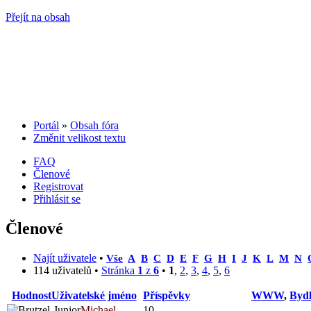
Přejít na obsah
Portál
»
Obsah fóra
Změnit velikost textu
FAQ
Členové
Registrovat
Přihlásit se
Členové
Najít uživatele
•
Vše
A
B
C
D
E
F
G
H
I
J
K
L
M
N
114 uživatelů •
Stránka
1
z
6
•
1
,
2
,
3
,
4
,
5
,
6
Hodnost
Uživatelské jméno
Příspěvky
WWW
,
Bydl
Michael
10