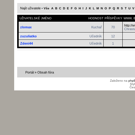
Najít uživatele
•
Vše
A
B
C
D
E
F
G
H
I
J
K
L
M
N
O
P
Q
R
S
T
U
V
UŽIVATELSKÉ JMÉNO
HODNOST
PŘÍSPĚVKY
WWW
,
http://
zlomax
Kuchař
70
Chrasta
zuzuliatko
Učedník
12
Zdeni44
Učedník
1
Portál
»
Obsah fóra
Založeno na
php
Sty
Čes