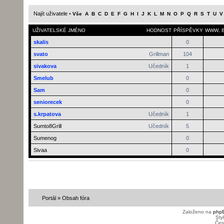
Najít uživatele
•
Vše
A
B
C
D
E
F
G
H
I
J
K
L
M
N
O
P
Q
R
S
T
U
V
UŽIVATELSKÉ JMÉNO
HODNOST
PŘÍSPĚVKY
WWW
,
skalis
0
svato
Grillman
104
sivakova
Učedník
1
Smelub
0
Sam
0
seniorecek
0
s.krpatova
Učedník
1
Sumto8Grill
Učedník
5
Sumenog
0
Sivaa
0
Portál
»
Obsah fóra
Založeno na
php
Sty
Čes