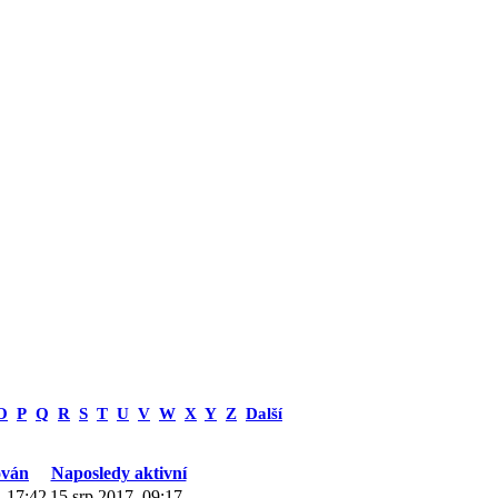
O
P
Q
R
S
T
U
V
W
X
Y
Z
Další
ován
Naposledy aktivní
, 17:42
15 srp 2017, 09:17