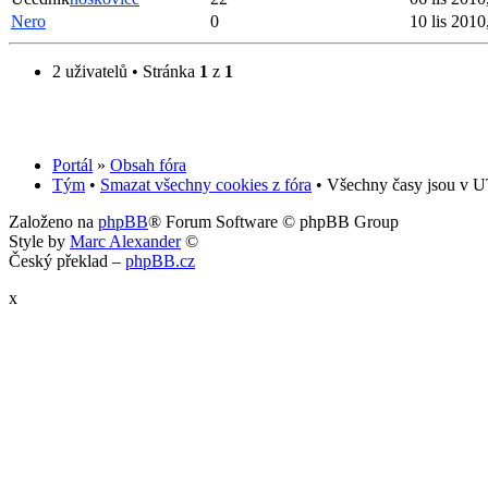
Nero
0
10 lis 2010
2 uživatelů • Stránka
1
z
1
Portál
»
Obsah fóra
Tým
•
Smazat všechny cookies z fóra
• Všechny časy jsou v UT
Založeno na
phpBB
® Forum Software © phpBB Group
Style by
Marc Alexander
©
Český překlad –
phpBB.cz
x