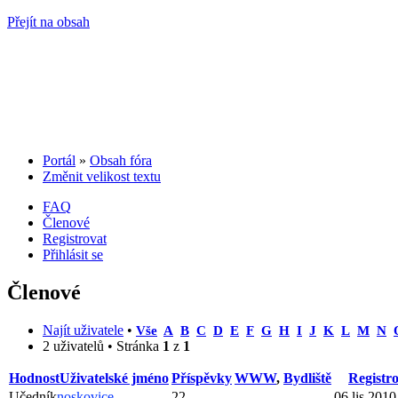
Přejít na obsah
Portál
»
Obsah fóra
Změnit velikost textu
FAQ
Členové
Registrovat
Přihlásit se
Členové
Najít uživatele
•
Vše
A
B
C
D
E
F
G
H
I
J
K
L
M
N
2 uživatelů • Stránka
1
z
1
Hodnost
Uživatelské jméno
Příspěvky
WWW
,
Bydliště
Registr
Učedník
noskovice
22
06 lis 2010