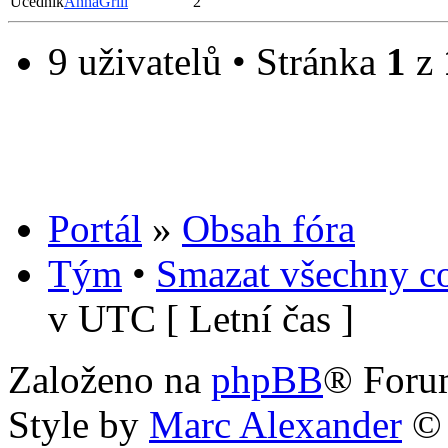
Učedník
AnnaGrill
2
9 uživatelů • Stránka
1
z
Portál
»
Obsah fóra
Tým
•
Smazat všechny co
v UTC [ Letní čas ]
Založeno na
phpBB
® Foru
Style by
Marc Alexander
©