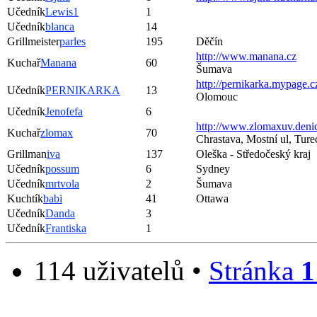
Učedník
Lewis1
1
Učedník
blanca
14
Grillmeister
parles
195
Děčín
http://www.manana.cz
Kuchař
Manana
60
Šumava
http://pernikarka.mypage.c
Učedník
PERNIKARKA
13
Olomouc
Učedník
Jenofefa
6
http://www.zlomaxuv.denic
Kuchař
zlomax
70
Chrastava, Mostní ul, Tur
Grillman
iva
137
Oleška - Středočeský kraj
Učedník
possum
6
Sydney
Učedník
mrtvola
2
Šumava
Kuchtík
babi
41
Ottawa
Učedník
Danda
3
Učedník
Frantiska
1
114 uživatelů •
Stránka
1