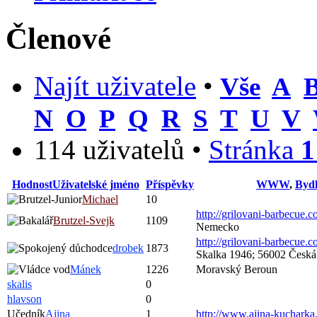
Členové
Najít uživatele
•
Vše
A
N
O
P
Q
R
S
T
U
V
114 uživatelů •
Stránka
1
Hodnost
Uživatelské jméno
Příspěvky
WWW
,
Bydl
Michael
10
http://grilovani-barbecue.
Brutzel-Svejk
1109
Nemecko
http://grilovani-barbecue.
drobek
1873
Skalka 1946; 56002 Česká
Mánek
1226
Moravský Beroun
skalis
0
hlavson
0
Učedník
Ajina
1
http://www.ajina-kucharka