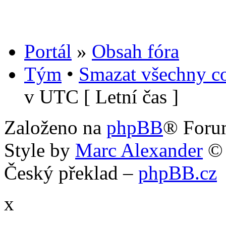
Portál
»
Obsah fóra
Tým
•
Smazat všechny co
v UTC [ Letní čas ]
Založeno na
phpBB
® Foru
Style by
Marc Alexander
©
Český překlad –
phpBB.cz
x