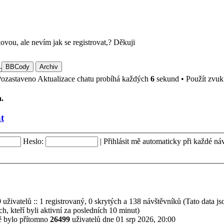
vou, ale nevím jak se registrovat,? Děkuji
pošlu.
Aktualizace chatu probíhá každých
6
sekund
•
Použít zvu
.
t
Heslo:
|
Přihlásit mě automaticky při každé ná
9
uživatelů :: 1 registrovaný, 0 skrytých a 138 návštěvníků (Tato data js
ch, kteří byli aktivní za posledních 10 minut)
ě bylo přítomno
26499
uživatelů dne 01 srp 2026, 20:00