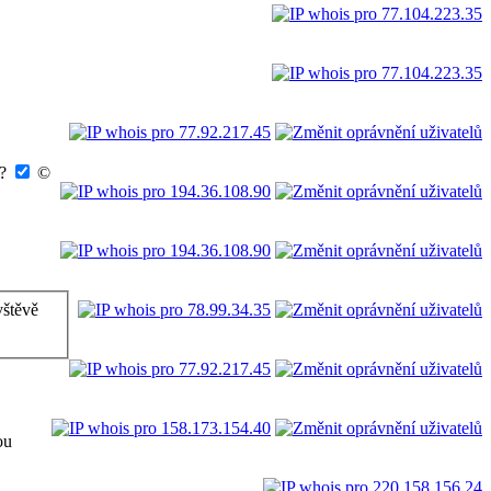
k?
©
vštěvě
ou