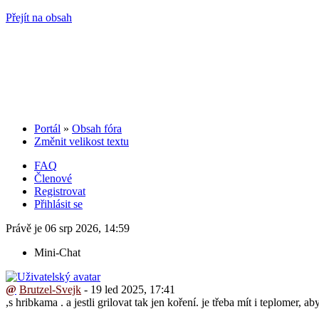
Přejít na obsah
Portál
»
Obsah fóra
Změnit velikost textu
FAQ
Členové
Registrovat
Přihlásit se
Právě je 06 srp 2026, 14:59
Mini-Chat
@
Brutzel-Svejk
- 19 led 2025, 17:41
,s hribkama . a jestli grilovat tak jen koření. je třeba mít i teplomer, 