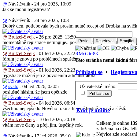
@
Návštěvník - 24 pro 2025, 10:09
Jak se mohu registrovat?
@
Návštěvník - 24 pro 2025, 10:31
Dobrý den, potřebovala bych prosím nutně recept od Drobka na svíčko
@
Brutzel-Svejk
- 26 pro 2025, 13:50
momentálně registrace nefunguje.. pošlete mě mail ja Vám ten recept 
@
Brutzel-Svejk
- 01 led 2026, 22:22
RMcGirr83
fórum je znovu po problémech spuštěno.
Tato stránka nemá žádná fóra
@
Brutzel-Svejk
- 01 led 2026, 22:23
Přihlásit se
•
Registrova
registrace možná jen z povolením administratora
@
svato
- 04 led 2026, 02:05
Uživatelské jméno:
poslušně hlásím, že jsem opět zde
@
Brutzel-Svejk
- 04 led 2026, 06:54
všechno nejlepší do Nového roku a hlavně hodně zdraví a štěstí.
Kdo je online
@
Brutzel-Svejk
- 10 led 2026, 20:18
Celkem je online
13
vítám nové členy a přeji jim, úspěšný rok.
založena na uživatelí
Nejvíce zde současn
@
Návštěvník - 17 led 2026, 05:10