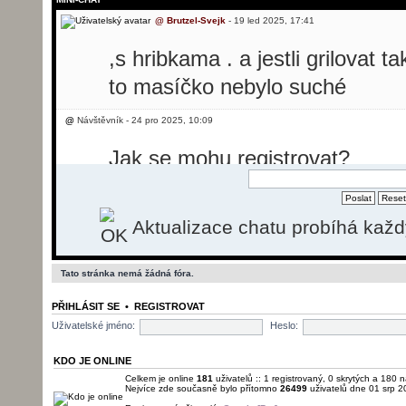
@
Brutzel-Svejk
- 19 led 2025, 17:41
,s hribkama . a jestli grilovat t
to masíčko nebylo suché
@
Návštěvník - 24 pro 2025, 10:09
Jak se mohu registrovat?
@
Návštěvník - 24 pro 2025, 10:31
Aktualizace chatu probíhá kaž
Dobrý den, potřebovala bych p
svíčkovou, ale nevím jak se reg
Tato stránka nemá žádná fóra.
@
Brutzel-Svejk
- 26 pro 2025, 13:50
PŘIHLÁSIT SE
•
REGISTROVAT
momentálně registrace nefunguj
Uživatelské jméno:
Heslo:
pošlu.
KDO JE ONLINE
Celkem je online
181
uživatelů :: 1 registrovaný, 0 skrytých a 180 n
Nejvíce zde současně bylo přítomno
26499
uživatelů dne 01 srp 2
@
Brutzel-Svejk
- 01 led 2026, 22:22