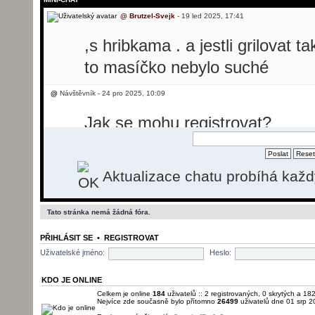
@
Brutzel-Svejk
- 19 led 2025, 17:41
,s hribkama . a jestli grilovat t
to masíčko nebylo suché
@
Návštěvník - 24 pro 2025, 10:09
Jak se mohu registrovat?
@
Návštěvník - 24 pro 2025, 10:31
Aktualizace chatu probíhá kaž
Dobrý den, potřebovala bych p
svíčkovou, ale nevím jak se reg
Tato stránka nemá žádná fóra.
@
Brutzel-Svejk
- 26 pro 2025, 13:50
PŘIHLÁSIT SE
•
REGISTROVAT
momentálně registrace nefunguj
Uživatelské jméno:
Heslo:
pošlu.
KDO JE ONLINE
Celkem je online
184
uživatelů :: 2 registrovaných, 0 skrytých a 182
Nejvíce zde současně bylo přítomno
26499
uživatelů dne 01 srp 2
@
Brutzel-Svejk
- 01 led 2026, 22:22