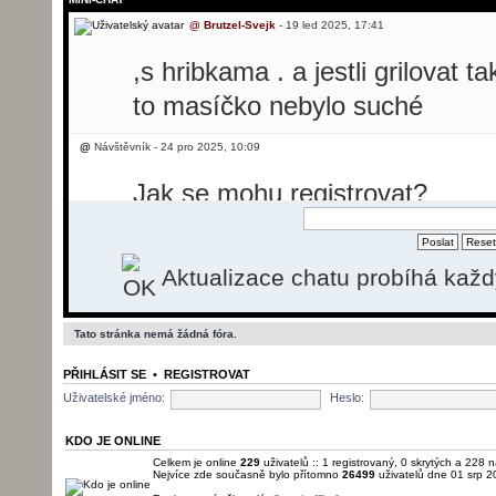
@
Brutzel-Svejk
- 19 led 2025, 17:41
,s hribkama . a jestli grilovat t
to masíčko nebylo suché
@
Návštěvník - 24 pro 2025, 10:09
Jak se mohu registrovat?
@
Návštěvník - 24 pro 2025, 10:31
Aktualizace chatu probíhá kaž
Dobrý den, potřebovala bych p
svíčkovou, ale nevím jak se reg
Tato stránka nemá žádná fóra.
@
Brutzel-Svejk
- 26 pro 2025, 13:50
PŘIHLÁSIT SE
•
REGISTROVAT
momentálně registrace nefunguj
Uživatelské jméno:
Heslo:
pošlu.
KDO JE ONLINE
Celkem je online
229
uživatelů :: 1 registrovaný, 0 skrytých a 228 n
Nejvíce zde současně bylo přítomno
26499
uživatelů dne 01 srp 2
@
Brutzel-Svejk
- 01 led 2026, 22:22