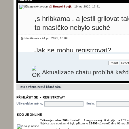
@
Brutzel-Svejk
- 19 led 2025, 17:41
,s hribkama . a jestli grilovat t
to masíčko nebylo suché
@
Návštěvník - 24 pro 2025, 10:09
Jak se mohu registrovat?
@
Návštěvník - 24 pro 2025, 10:31
Aktualizace chatu probíhá kaž
Dobrý den, potřebovala bych p
svíčkovou, ale nevím jak se reg
Tato stránka nemá žádná fóra.
@
Brutzel-Svejk
- 26 pro 2025, 13:50
PŘIHLÁSIT SE
•
REGISTROVAT
momentálně registrace nefunguj
Uživatelské jméno:
Heslo:
pošlu.
KDO JE ONLINE
Celkem je online
206
uživatelů :: 1 registrovaný, 0 skrytých a 205 n
Nejvíce zde současně bylo přítomno
26499
uživatelů dne 01 srp 2
@
Brutzel-Svejk
- 01 led 2026, 22:22