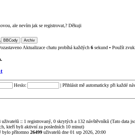
vou, ale nevím jak se registrovat,? Děkuji
pošlu.
Aktualizace chatu probíhá každých
6
sekund
•
Použít zvu
.
t
Heslo:
|
Přihlásit mě automaticky při každé ná
3
uživatelů :: 1 registrovaný, 0 skrytých a 132 návštěvníků (Tato data js
ch, kteří byli aktivní za posledních 10 minut)
ě bylo přítomno
26499
uživatelů dne 01 srp 2026, 20:00