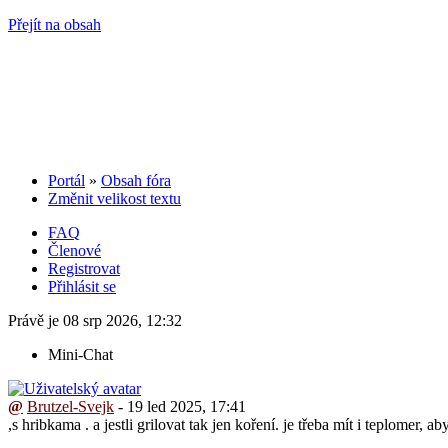
Přejít na obsah
Portál
»
Obsah fóra
Změnit velikost textu
FAQ
Členové
Registrovat
Přihlásit se
Právě je 08 srp 2026, 12:32
Mini-Chat
@
Brutzel-Svejk
- 19 led 2025, 17:41
,s hribkama . a jestli grilovat tak jen koření. je třeba mít i teplomer, 