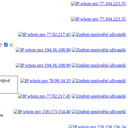
k?
©
vštěvě
ou