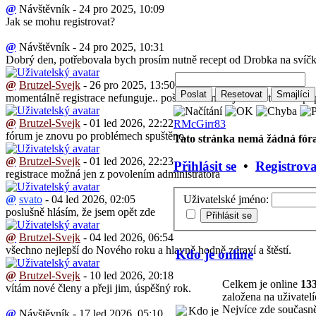
@
Návštěvník - 24 pro 2025, 10:09
Jak se mohu registrovat?
@
Návštěvník - 24 pro 2025, 10:31
Dobrý den, potřebovala bych prosím nutně recept od Drobka na svíčko
@
Brutzel-Svejk
- 26 pro 2025, 13:50
momentálně registrace nefunguje.. pošlete mě mail ja Vám ten recept 
@
Brutzel-Svejk
- 01 led 2026, 22:22
RMcGirr83
fórum je znovu po problémech spuštěno.
Tato stránka nemá žádná fóra
@
Brutzel-Svejk
- 01 led 2026, 22:23
Přihlásit se
•
Registrova
registrace možná jen z povolením administratora
@
svato
- 04 led 2026, 02:05
Uživatelské jméno:
poslušně hlásím, že jsem opět zde
@
Brutzel-Svejk
- 04 led 2026, 06:54
všechno nejlepší do Nového roku a hlavně hodně zdraví a štěstí.
Kdo je online
@
Brutzel-Svejk
- 10 led 2026, 20:18
Celkem je online
13
vítám nové členy a přeji jim, úspěšný rok.
založena na uživatelí
Nejvíce zde současn
@
Návštěvník - 17 led 2026, 05:10