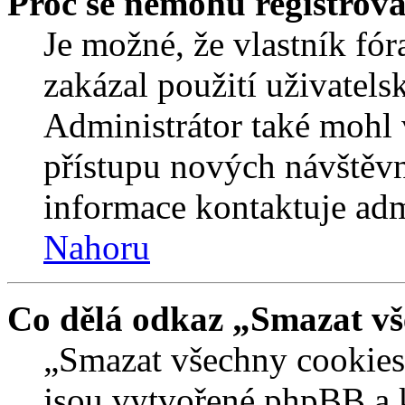
Proč se nemohu registrova
Je možné, že vlastník fór
zakázal použití uživatelsk
Administrátor také mohl 
přístupu nových návštěvn
informace kontaktuje admi
Nahoru
Co dělá odkaz „Smazat vš
„Smazat všechny cookies 
jsou vytvořené phpBB a kt