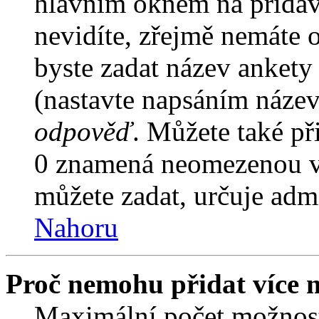
hlavním oknem na přidáv
nevidíte, zřejmě nemáte 
byste zadat název ankety
(nastavte napsáním název
odpověď
. Můžete také př
0 znamená neomezenou vo
můžete zadat, určuje admi
Nahoru
Proč nemohu přidat více 
Maximální počet možnost