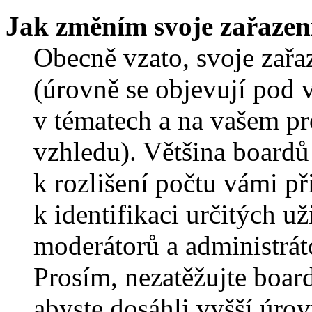
Jak změním svoje zařazen
Obecně vzato, svoje zař
(úrovně se objevují pod
v tématech a na vašem pro
vzhledu). Většina boardů
k rozlišení počtu vámi p
k identifikaci určitých už
moderátorů a administrát
Prosím, nezatěžujte boar
abyste dosáhli vyšší úro