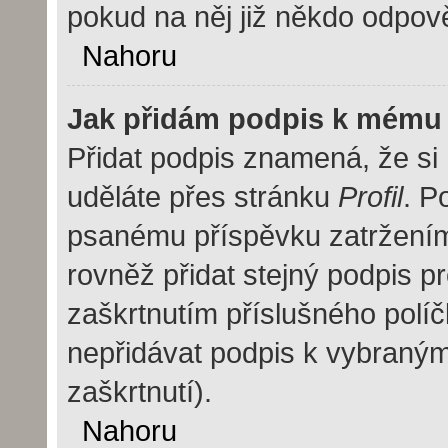
pokud na něj již někdo odpov
Nahoru
Jak přidám podpis k mému
Přidat podpis znamená, že si m
uděláte přes stránku
Profil
. P
psanému příspěvku zatržení
rovněž přidat stejný podpis 
zaškrtnutím příslušného políč
nepřidávat podpis k vybraný
zaškrtnutí).
Nahoru