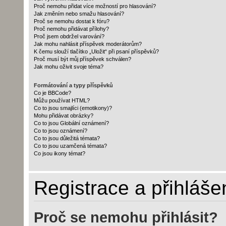
Proč nemohu přidat více možností pro hlasování?
Jak změním nebo smažu hlasování?
Proč se nemohu dostat k fóru?
Proč nemohu přidávat přílohy?
Proč jsem obdržel varování?
Jak mohu nahlásit příspěvek moderátorům?
K čemu slouží tlačítko „Uložit“ při psaní příspěvků?
Proč musí být můj příspěvek schválen?
Jak mohu oživit svoje téma?
Formátování a typy příspěvků
Co je BBCode?
Můžu používat HTML?
Co to jsou smajlíci (emotikony)?
Mohu přidávat obrázky?
Co to jsou Globální oznámení?
Co to jsou oznámení?
Co to jsou důležitá témata?
Co to jsou uzamčená témata?
Co jsou ikony témat?
Registrace a přihláše
Proč se nemohu přihlásit?