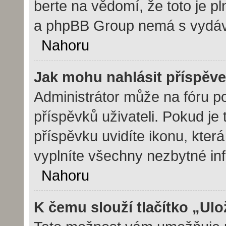
berte na vědomí, že toto je p
a phpBB Group nemá s vydáv
Nahoru
Jak mohu nahlásit příspě
Administrátor může na fóru p
příspěvků uživateli. Pokud j
příspěvku uvidíte ikonu, kter
vyplníte všechny nezbytné in
Nahoru
K čemu slouží tlačítko „Ulo