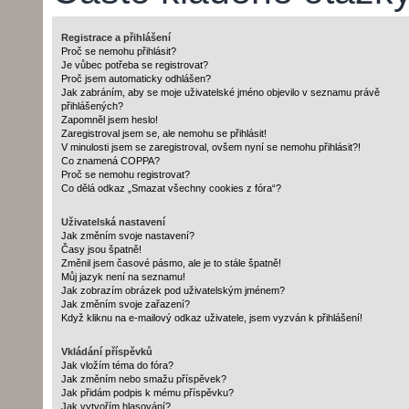
Registrace a přihlášení
Proč se nemohu přihlásit?
Je vůbec potřeba se registrovat?
Proč jsem automaticky odhlášen?
Jak zabráním, aby se moje uživatelské jméno objevilo v seznamu právě
přihlášených?
Zapomněl jsem heslo!
Zaregistroval jsem se, ale nemohu se přihlásit!
V minulosti jsem se zaregistroval, ovšem nyní se nemohu přihlásit?!
Co znamená COPPA?
Proč se nemohu registrovat?
Co dělá odkaz „Smazat všechny cookies z fóra“?
Uživatelská nastavení
Jak změním svoje nastavení?
Časy jsou špatně!
Změnil jsem časové pásmo, ale je to stále špatně!
Můj jazyk není na seznamu!
Jak zobrazím obrázek pod uživatelským jménem?
Jak změním svoje zařazení?
Když kliknu na e-mailový odkaz uživatele, jsem vyzván k přihlášení!
Vkládání příspěvků
Jak vložím téma do fóra?
Jak změním nebo smažu příspěvek?
Jak přidám podpis k mému příspěvku?
Jak vytvořím hlasování?