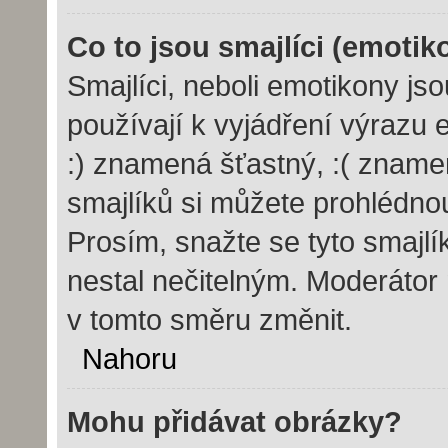
Co to jsou smajlíci (emotik
Smajlíci, neboli emotikony js
používají k vyjádření výrazu 
:) znamená šťastný, :( znam
smajlíků si můžete prohlédno
Prosím, snažte se tyto smajl
nestal nečitelným. Moderátor
v tomto směru změnit.
Nahoru
Mohu přidávat obrázky?