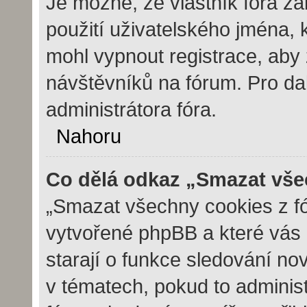
Je možné, že vlastník fóra z
použití uživatelského jména, kt
mohl vypnout registrace, aby 
návštěvníků na fórum. Pro dal
administrátora fóra.
Nahoru
Co dělá odkaz „Smazat vše
„Smazat všechny cookies z fór
vytvořené phpBB a které vás u
starají o funkce sledování no
v tématech, pokud to adminis