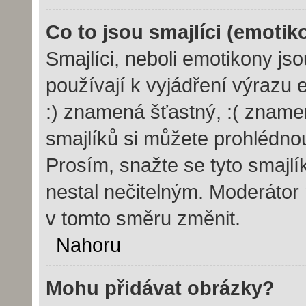
Co to jsou smajlíci (emotik
Smajlíci, neboli emotikony js
používají k vyjádření výrazu 
:) znamená šťastný, :( znam
smajlíků si můžete prohlédno
Prosím, snažte se tyto smajl
nestal nečitelným. Moderátor
v tomto směru změnit.
Nahoru
Mohu přidávat obrázky?