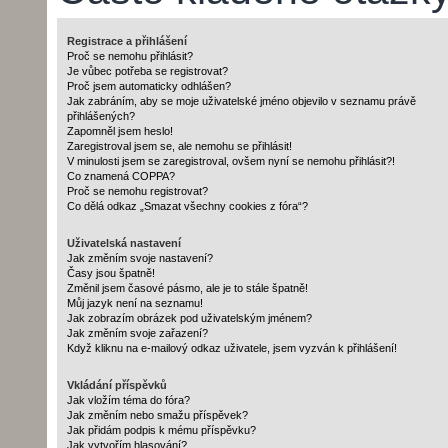
Registrace a přihlášení
Proč se nemohu přihlásit?
Je vůbec potřeba se registrovat?
Proč jsem automaticky odhlášen?
Jak zabráním, aby se moje uživatelské jméno objevilo v seznamu právě
přihlášených?
Zapomněl jsem heslo!
Zaregistroval jsem se, ale nemohu se přihlásit!
V minulosti jsem se zaregistroval, ovšem nyní se nemohu přihlásit?!
Co znamená COPPA?
Proč se nemohu registrovat?
Co dělá odkaz „Smazat všechny cookies z fóra“?
Uživatelská nastavení
Jak změním svoje nastavení?
Časy jsou špatně!
Změnil jsem časové pásmo, ale je to stále špatně!
Můj jazyk není na seznamu!
Jak zobrazím obrázek pod uživatelským jménem?
Jak změním svoje zařazení?
Když kliknu na e-mailový odkaz uživatele, jsem vyzván k přihlášení!
Vkládání příspěvků
Jak vložím téma do fóra?
Jak změním nebo smažu příspěvek?
Jak přidám podpis k mému příspěvku?
Jak vytvořím hlasování?