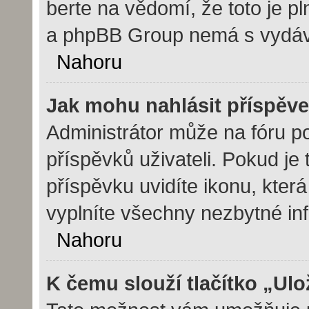
berte na vědomí, že toto je p
a phpBB Group nemá s vydáv
Nahoru
Jak mohu nahlásit příspě
Administrátor může na fóru p
příspěvků uživateli. Pokud j
příspěvku uvidíte ikonu, kter
vyplníte všechny nezbytné in
Nahoru
K čemu slouží tlačítko „Ulo