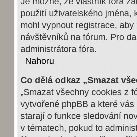
Je možné, že vlastník fóra z
použití uživatelského jména, kt
mohl vypnout registrace, aby 
návštěvníků na fórum. Pro dal
administrátora fóra.
Nahoru
Co dělá odkaz „Smazat vše
„Smazat všechny cookies z fór
vytvořené phpBB a které vás u
starají o funkce sledování no
v tématech, pokud to adminis