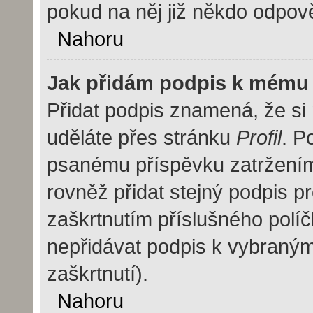
pokud na něj již někdo odpov
Nahoru
Jak přidám podpis k mému
Přidat podpis znamená, že si m
uděláte přes stránku
Profil
. P
psanému příspěvku zatržení
rovněž přidat stejný podpis 
zaškrtnutím příslušného políč
nepřidávat podpis k vybraný
zaškrtnutí).
Nahoru