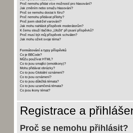
Proč nemohu přidat více možností pro hlasování?
Jak změním nebo smažu hlasování?
Proč se nemohu dostat k fóru?
Proč nemohu přidávat přílohy?
Proč jsem obdržel varování?
Jak mohu nahlásit příspěvek moderátorům?
K čemu slouží tlačítko „Uložit“ při psaní příspěvků?
Proč musí být můj příspěvek schválen?
Jak mohu oživit svoje téma?
Formátování a typy příspěvků
Co je BBCode?
Můžu používat HTML?
Co to jsou smajlíci (emotikony)?
Mohu přidávat obrázky?
Co to jsou Globální oznámení?
Co to jsou oznámení?
Co to jsou důležitá témata?
Co to jsou uzamčená témata?
Co jsou ikony témat?
Registrace a přihláše
Proč se nemohu přihlásit?