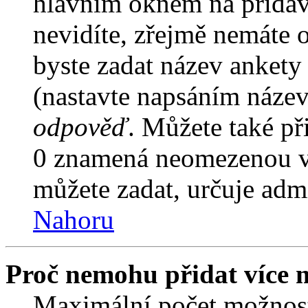
hlavním oknem na přidáv
nevidíte, zřejmě nemáte 
byste zadat název ankety
(nastavte napsáním název
odpověď
. Můžete také př
0 znamená neomezenou vo
můžete zadat, určuje admi
Nahoru
Proč nemohu přidat více 
Maximální počet možnost