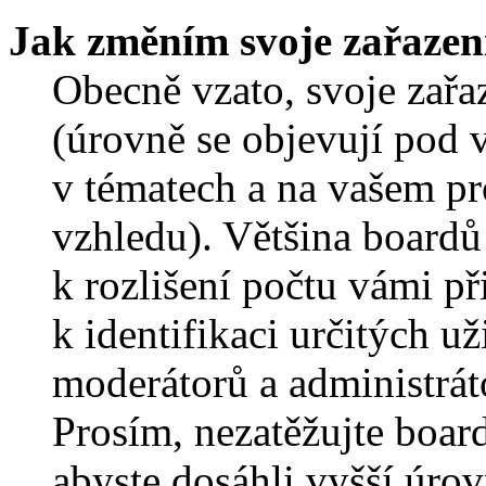
Jak změním svoje zařazen
Obecně vzato, svoje zař
(úrovně se objevují pod
v tématech a na vašem pro
vzhledu). Většina boardů
k rozlišení počtu vámi p
k identifikaci určitých už
moderátorů a administrát
Prosím, nezatěžujte boar
abyste dosáhli vyšší úro