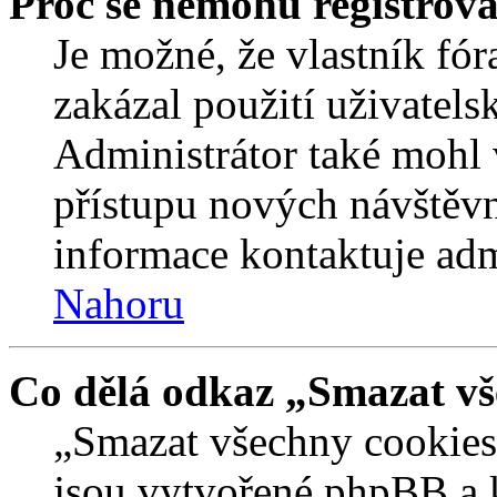
Proč se nemohu registrova
Je možné, že vlastník fór
zakázal použití uživatelsk
Administrátor také mohl 
přístupu nových návštěvn
informace kontaktuje admi
Nahoru
Co dělá odkaz „Smazat vš
„Smazat všechny cookies 
jsou vytvořené phpBB a kt